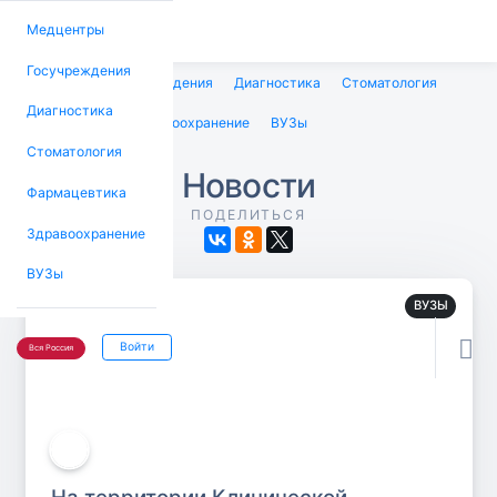
Медцентры
Госучреждения
Медцентры
Госучреждения
Диагностика
Стоматология
Диагностика
Фармацевтика
Здравоохранение
ВУЗы
Стоматология
Новости
Фармацевтика
ПОДЕЛИТЬСЯ
Здравоохранение
ВУЗы
ВУЗЫ

Войти
Вся Россия