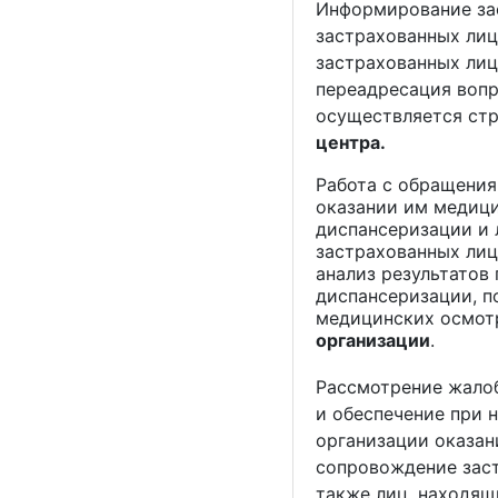
Информирование за
застрахованных лиц
застрахованных лиц
переадресация воп
осуществляется ст
центра.
Работа с обращения
оказании им медици
диспансеризации и 
застрахованных лиц
анализ результатов
диспансеризации, п
медицинских осмот
организации
.
Рассмотрение жалоб
и обеспечение при 
организации оказан
сопровождение заст
также лиц, находящ