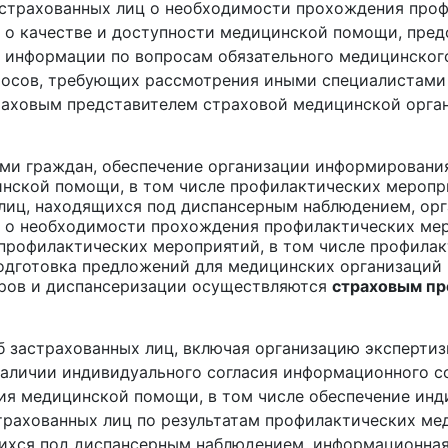
страхованных лиц о необходимости прохождения проф
 о качестве и доступности медицинской помощи, пре
 информации по вопросам обязательного медицинского
росов, требующих рассмотрения иными специалистами
раховым представителем страховой медицинской орг
ми граждан, обеспечение организации информировани
нской помощи, в том числе профилактических меропр
лиц, находящихся под диспансерным наблюдением, ор
 о необходимости прохождения профилактических мер
 профилактических мероприятий, в том числе профила
одготовка предложений для медицинских организаций
ров и диспансеризации осуществляются
страховым пр
 застрахованных лиц, включая организацию эксперти
наличии индивидуального согласия информационного 
ия медицинской помощи, в том числе обеспечение ин
рахованных лиц по результатам профилактических мед
ихся под диспансерным наблюдением, информационная