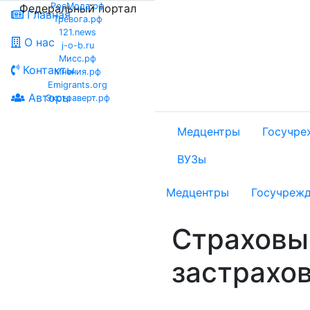
РосМода.рф
Федеральный портал
Главная
Тревога.рф
121.news
О нас
j-o-b.ru
Мисс.рф
Контакты
Мнения.рф
Emigrants.org
Авторы
Экстраверт.рф
Медцентры
Госучре
ВУЗы
Медцентры
Госучреж
Страховы
застрахо