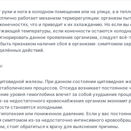
 руки и ноги в холодном помещении или на улице, а в теп
 отлично работает механизм терморегуляции: организм пыт
конечностях, что и приводит к их охлаждению. Но если вы 
ужающей температуры, если конечности остаются холодны
 игнорировать данное проявление организма, следует всё-
 быть признаком наличия сбоя в организме: симптомом з
делённых действий.
ы:
щитовидной железы.
При данном состоянии щитовидная желе
таболических процессов. Отсюда возникает постоянное ч
ие уровня гемоглобина влечет за собой ухудшение проце
з-за недостаточного кровоснабжения организм экономит р
ости становятся холодными.
гипотензия или пониженное давление.
Если у вас постоянн
м симптомом из-за недостаточно интенсивного кровообращ
ым, стоит обратиться к врачу для выяснения причины.