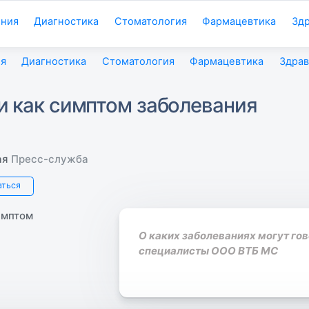
ения
Диагностика
Стоматология
Фармацевтика
Зд
я
Диагностика
Стоматология
Фармацевтика
Здра
и как симптом заболевания
ая
Пресс-служба
аться
О каких заболеваниях могут го
специалисты ООО ВТБ МС