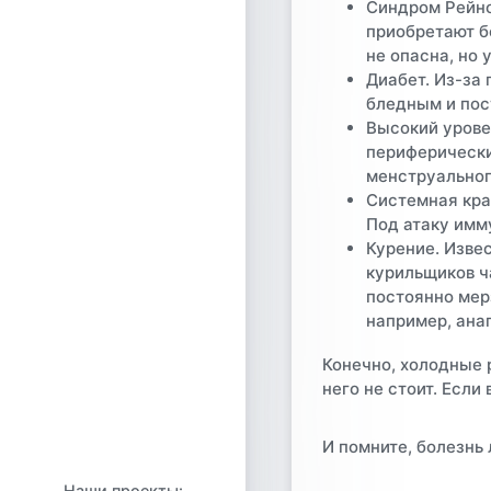
Синдром Рейн
приобретают б
не опасна, но
Диабет.
Из-за 
бледным и пос
Высокий урове
периферически
менструальног
Системная кра
Под атаку имм
Курение.
Извес
курильщиков ч
постоянно мер
например, ана
Конечно, холодные 
него не стоит. Есл
И помните, болезнь 
Наши проекты: