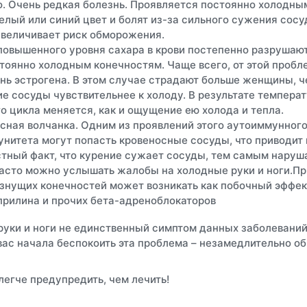
о.
Очень редкая болезнь. Проявляется постоянно холодны
елый или синий цвет и болят из-за сильного сужения сосу
 увеличивает риск обморожения.
повышенного уровня сахара в крови постепенно разрушают
тоянно холодным конечностям. Чаще всего, от этой пробл
нь эстрогена.
В этом случае страдают больше женщины, ч
е сосуды чувствительнее к холоду. В результате темпер
о цикла меняется, как и ощущение ею холода и тепла.
сная волчанка.
Одним из проявлений этого аутоиммунного
унитета могут попасть кровеносные сосуды, что приводит 
тный факт, что курение сужает сосуды, тем самым наруш
асто можно услышать жалобы на холодные руки и ноги.
Пр
знущих конечностей может возникать как побочный эффек
прилина и прочих бета-адреноблокаторов
руки и ноги не единственный симптом данных заболеваний, 
и вас начала беспокоить эта проблема – незамедлительно 
легче предупредить, чем лечить!