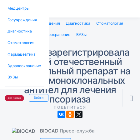
Медцентры
Госучреждения
Медцентры
Госучреждения
Диагностика
Стоматология
Диагностика
Фармацевтика
Здравоохранение
ВУЗы
Стоматология
BIOCAD зарегистрировала
Фармацевтика
первый отечественный
Здравоохранение
оригинальный препарат на
основе моноклональных
ВУЗы
антител для лечения
псориаза

Войти
Вся Россия
ПОДЕЛИТЬСЯ
BIOCAD
Пресс-служба