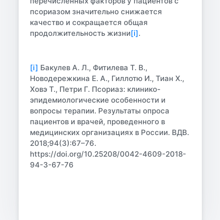
перечисленных факторов у пациентов с
псориазом значительно снижается
качество и сокращается общая
продолжительность жизни
[i]
.
[i]
Бакулев А. Л., Фитилева Т. В.,
Новодережкина Е. А., Гиллотю И., Тиан Х.,
Ховэ Т., Петри Г. Псориаз: клинико-
эпидемиологические особенности и
вопросы терапии. Результаты опроса
пациентов и врачей, проведенного в
медицинских организациях в России. ВДВ.
2018;94(3):67–76.
https://doi.org/10.25208/0042-4609-2018-
94-3-67-76