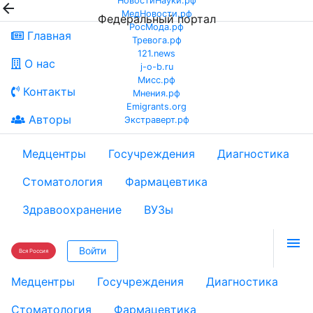
НовостиНауки.рф

МедНовости.рф
Федеральный портал
РосМода.рф
Главная
Тревога.рф
121.news
О нас
j-o-b.ru
Мисс.рф
Контакты
Мнения.рф
Emigrants.org
Авторы
Экстраверт.рф
Медцентры
Госучреждения
Диагностика
Стоматология
Фармацевтика
Здравоохранение
ВУЗы

Войти
Вся Россия
Медцентры
Госучреждения
Диагностика
Стоматология
Фармацевтика