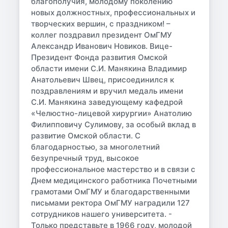
благополучия, молодому поколению
новых должностных, профессиональных и
творческих вершин, с праздником! –
коллег поздравил президент ОмГМУ
Александр Иванович Новиков. Вице-
Президент Фонда развития Омской
области имени С.И. Манякина Владимир
Анатольевич Швец, присоединился к
поздравлениям и вручил медаль имени
С.И. Манякина заведующему кафедрой
«Челюстно-лицевой хирургии» Анатолию
Филипповичу Сулимову, за особый вклад в
развитие Омской области. С
благодарностью, за многолетний
безупречный труд, высокое
профессиональное мастерство и в связи с
Днем медицинского работника Почетными
грамотами ОмГМУ и благодарственными
письмами ректора ОмГМУ наградили 127
сотрудников нашего университета. -
Только представьте в 1966 году, молодой