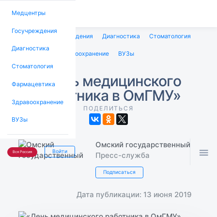
Медцентры
Госучреждения
Медцентры
Госучреждения
Диагностика
Стоматология
Диагностика
Фармацевтика
Здравоохранение
ВУЗы
Стоматология
«День медицинского
Фармацевтика
работника в ОмГМУ»
Здравоохранение
ПОДЕЛИТЬСЯ
ВУЗы
Омский государственный

Войти
Вся Россия
Пресс-служба
Подписаться
Дата публикации: 13 июня 2019