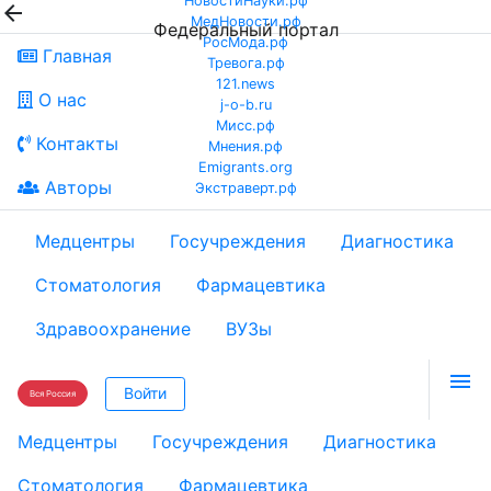
НовостиНауки.рф

МедНовости.рф
Федеральный портал
РосМода.рф
Главная
Тревога.рф
121.news
О нас
j-o-b.ru
Мисс.рф
Контакты
Мнения.рф
Emigrants.org
Авторы
Экстраверт.рф
Медцентры
Госучреждения
Диагностика
Стоматология
Фармацевтика
Здравоохранение
ВУЗы

Войти
Вся Россия
Медцентры
Госучреждения
Диагностика
Стоматология
Фармацевтика